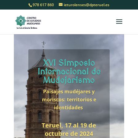
978 617 860
ieturolenses@dpteruel.es
XVI Simposio
Internacional de
Mudejarismo
Paisajes mudéjares y
moriscos: territorios e
identidades
Teruel, 17 al 19 de
octubre de 2024